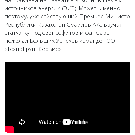
источников энергии (ВИЭ). Может, именно
поэтому, уже действующий Премьер-Министр
Республики Казахстан Смаилов А.А., вручая
статуэтку под свет софитов и фанфары,
пожелал Больших Успехов команде ТОО
«ТехноГруппСервис»!